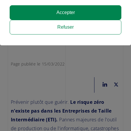
Accepter
Refuser
© Westend61/Getty Images
Page publiée le 15/03/2022
Prévenir plutôt que guérir.
Le risque zéro
n’existe pas dans les Entreprises de Taille
Intermédiaire (ETI).
Pannes majeures de l'outil
de production ou de l'informatique, catastrophes