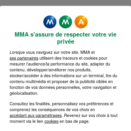
MMA s'assure de respecter votre vie
privée
Lorsque vous naviguez sur notre site, MMA et
ses partenaires
utilisent des traceurs et cookies pour
mesurer l'audience/la performance du site, adapter du
contenu, développer/améliorer nos produits,
L’assurance
stocker/accéder à des informations sur un terminal, lire du
contenu multimédia et proposer de la publicité ciblée en
marchandises
fonction de vos données personnelles, votre navigation et
transportées MMA
géolocalisation.
Consultez les finalités, personnalisez vos préférences et
comprenez les conséquences de vos choix en
Le risque « Marchandises Transportées » est
accédant aux paramétrages
. Revenez sur vos choix à tout
souvent mésestimé, parfois même méconnu des
moment via le lien
cookies
en bas de page.
assurés comme des intermédiaires.